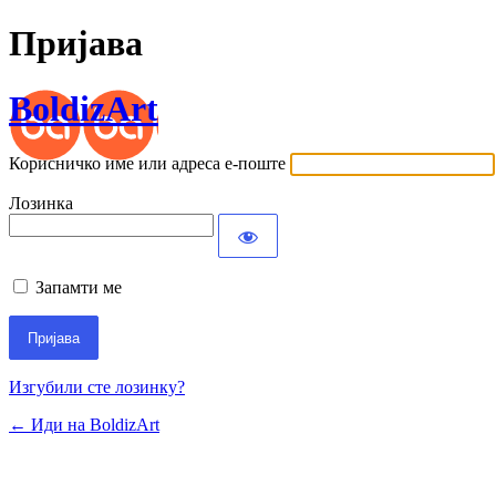
Пријава
BoldizArt
Корисничко име или адреса е-поште
Лозинка
Запамти ме
Изгубили сте лозинку?
← Иди на BoldizArt