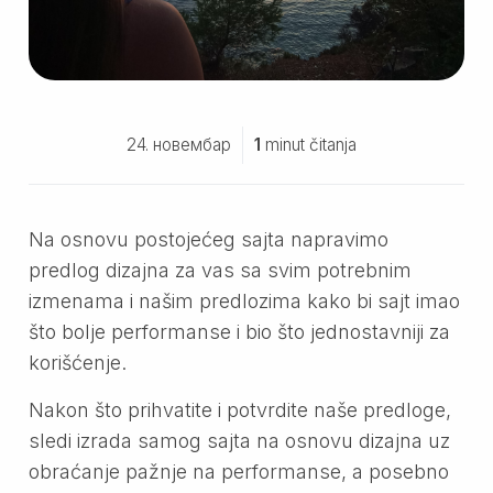
24. новембар
1
minut čitanja
Na osnovu postojećeg sajta napravimo
predlog dizajna za vas sa svim potrebnim
izmenama i našim predlozima kako bi sajt imao
što bolje performanse i bio što jednostavniji za
korišćenje.
Nakon što prihvatite i potvrdite naše predloge,
sledi izrada samog sajta na osnovu dizajna uz
obraćanje pažnje na performanse, a posebno