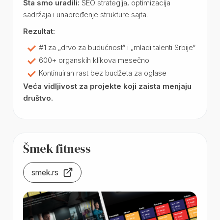
Šta smo uradili:
SEO strategija, optimizacija
sadržaja i unapređenje strukture sajta.
Rezultat:
#1 za „drvo za budućnost“ i „mladi talenti Srbije“
600+ organskih klikova mesečno
Kontinuiran rast bez budžeta za oglase
Veća vidljivost za projekte koji zaista menjaju
društvo.
Šmek fitness
smek.rs