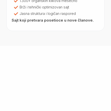
1.300+ organskih klikova mesečno
Brži i tehnički optimizovan sajt
Jasna struktura i logičan raspored
Sajt koji pretvara posetioce u nove članove.