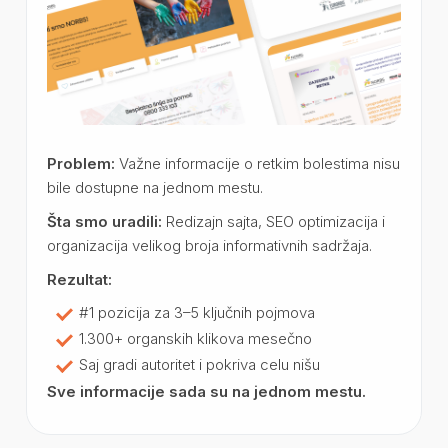
Problem:
Važne informacije o retkim bolestima nisu
bile dostupne na jednom mestu.
Šta smo uradili:
Redizajn sajta, SEO optimizacija i
organizacija velikog broja informativnih sadržaja.
Rezultat:
#1 pozicija za 3–5 ključnih pojmova
1.300+ organskih klikova mesečno
Saj gradi autoritet i pokriva celu nišu
Sve informacije sada su na jednom mestu.