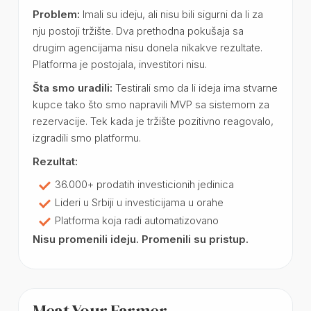
Problem:
Imali su ideju, ali nisu bili sigurni da li za
nju postoji tržište. Dva prethodna pokušaja sa
drugim agencijama nisu donela nikakve rezultate.
Platforma je postojala, investitori nisu.
Šta smo uradili:
Testirali smo da li ideja ima stvarne
kupce tako što smo napravili MVP sa sistemom za
rezervacije. Tek kada je tržište pozitivno reagovalo,
izgradili smo platformu.
Rezultat:
36.000+ prodatih investicionih jedinica
Lideri u Srbiji u investicijama u orahe
Platforma koja radi automatizovano
Nisu promenili ideju. Promenili su pristup.
Meat Your Farmer