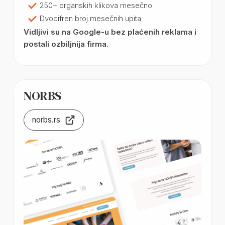
250+ organskih klikova mesečno
Dvocifren broj mesečnih upita
Vidljivi su na Google-u bez plaćenih reklama i
postali ozbiljnija firma.
NORBS
norbs.rs