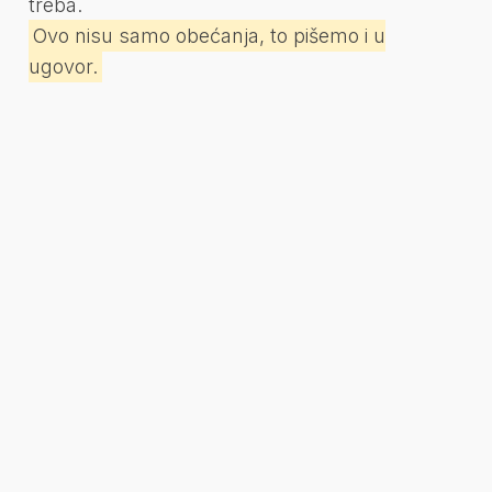
treba.
Ovo nisu samo obećanja, to pišemo i u
ugovor.