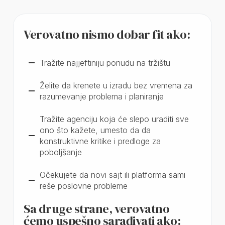
Sve što smo dogovorili: rokovi, cena, obaveze,
crno na belo.
Verovatno nismo dobar fit ako:
Ne zato što moramo, nego zato što nam je važno
da saradnja prođe dobro.
Tražite najjeftiniju ponudu na tržištu
Želite da krenete u izradu bez vremena za
razumevanje problema i planiranje
Garancija podrške nakon
👊🏻
lansiranja
Tražite agenciju koja će slepo uraditi sve
ono što kažete, umesto da da
Posle lansiranja niste sami. Obučavamo vas i
konstruktivne kritike i predloge za
budemo dostupni kad god zatreba. Ne nestajemo
poboljšanje
čim ode faktura.
Očekujete da novi sajt ili platforma sami
reše poslovne probleme
Sa druge strane, verovatno
ćemo uspešno sarađivati ako: