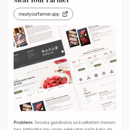
meatyourfarmer.app
Problem:
Seoska gazdinstva sa kvalitetnim mesom
bez antibiotika nisu imala adekvatan način kako da