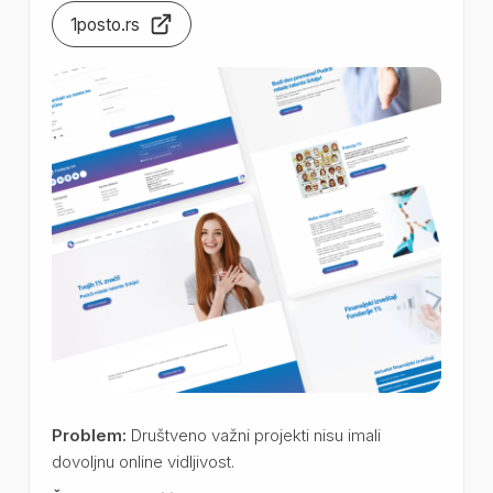
1posto.rs
Problem:
Društveno važni projekti nisu imali
dovoljnu online vidljivost.