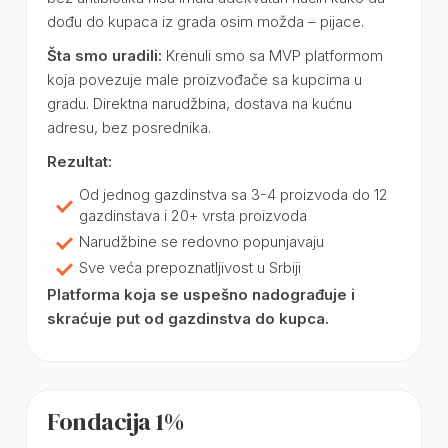
dođu do kupaca iz grada osim možda – pijace.
Šta smo uradili:
Krenuli smo sa MVP platformom
koja povezuje male proizvođače sa kupcima u
gradu. Direktna narudžbina, dostava na kućnu
adresu, bez posrednika.
Rezultat:
Od jednog gazdinstva sa 3-4 proizvoda do 12
gazdinstava i 20+ vrsta proizvoda
Narudžbine se redovno popunjavaju
Sve veća prepoznatljivost u Srbiji
Platforma koja se uspešno nadograđuje i
skraćuje put od gazdinstva do kupca.
Fondacija 1%