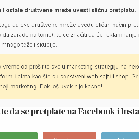
 i ostale društvene mreže uvesti sličnu pretplatu
.
toga da sve društvene mreže uvedu sličan način pretp
 da zarade na tome), to će značiti da će reklamiranje
mnogo teže i skuplje.
 vreme da proširite svoju marketing strategiju na nek
tformi i alata kao što su
sopstveni web sajt ili shop
, Go
imejl marketing. Dok još uvek nije kasno!
rate da se pretplate na Facebook i Ins