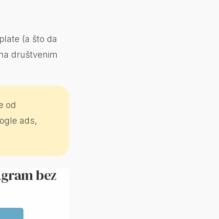
late (a što da
 na društvenim
e od
ogle ads,
tagram bez