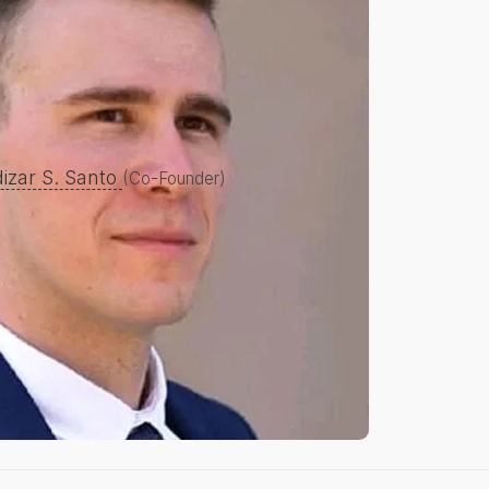
dizar S. Santo
(Co-Founder)