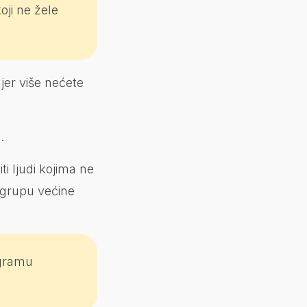
oji ne žele
jer više nećete
.
i ljudi kojima ne
 grupu većine
agramu