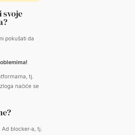
i svoje
a?
mi pokušati da
roblemima!
atformama, tj.
zloga naćiće se
ne?
Ad blocker-a, tj.