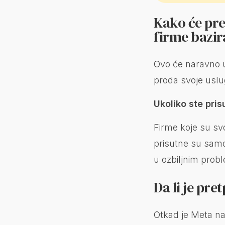
Kako će pre
firme bazir
Ovo će naravno uz
proda svoje uslug
Ukoliko ste pri
Firme koje su svo
prisutne su sam
u ozbiljnim prob
Da li je pr
Otkad je Meta na