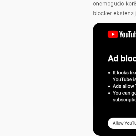
onemogućio koriš
blocker ekstenzij