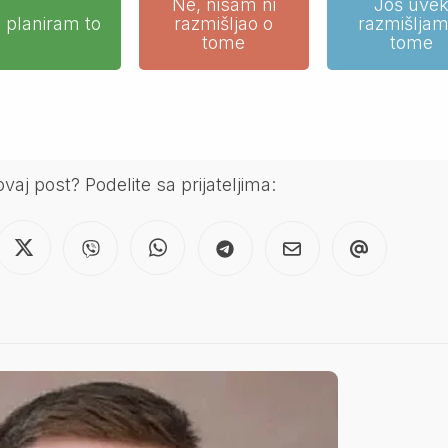
Ne, nisam ni
Još uve
 planiram to
razmišljao o
razmišljam
tome
tome
aj post? Podelite sa prijateljima: