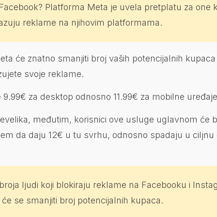
 Facebook? Platforma Meta je uvela pretplatu za one k
kazuju reklame na njihovim platformama.
a će znatno smanjiti broj vaših potencijalnih kupaca 
zujete svoje reklame.
e 9.99€ za desktop odnosno 11.99€ za mobilne uređaje
evelika, međutim, korisnici ove usluge uglavnom će bit
lem da daju 12€ u tu svrhu, odnosno spadaju u ciljnu
roja ljudi koji blokiraju reklame na Facebooku i Inst
 će se smanjiti broj potencijalnih kupaca.