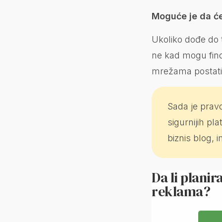
Moguće je da će
Ukoliko dođe do 
ne kad mogu fino
mrežama postati 
Sada je pravo
sigurnijih pla
biznis blog, 
Da li plani
reklama?