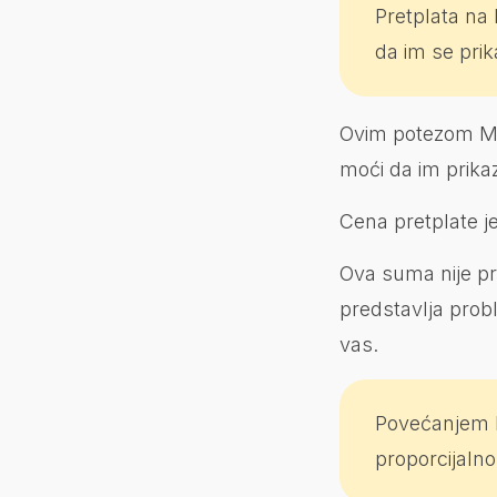
Pretplata na
da im se pri
Ovim potezom Met
moći da im prika
Cena pretplate j
Ova suma nije pr
predstavlja prob
vas.
Povećanjem b
proporcijalno