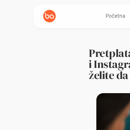
Početna
Pretpla
i Instag
želite d