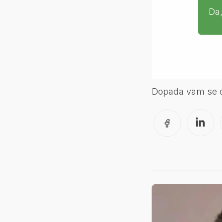
Da,
Dopada vam se ov