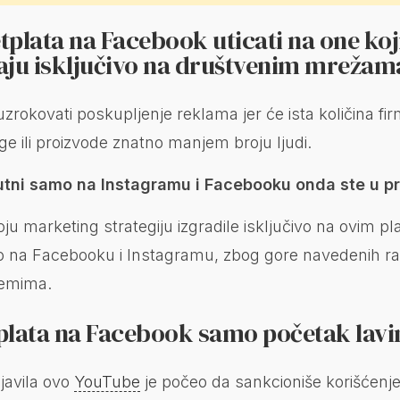
tplata na Facebook uticati na one koj
aju isključivo na društvenim mrežam
rokovati poskupljenje reklama jer će ista količina fir
e ili proizvode znatno manjem broju ljudi.
sutni samo na Instagramu i Facebooku onda ste u p
ju marketing strategiju izgradile isključivo na ovim pl
o na Facebooku i Instagramu, zbog gore navedenih ra
lemima.
etplata na Facebook samo početak lavi
javila ovo
YouTube
je počeo da sankcioniše korišćenje 