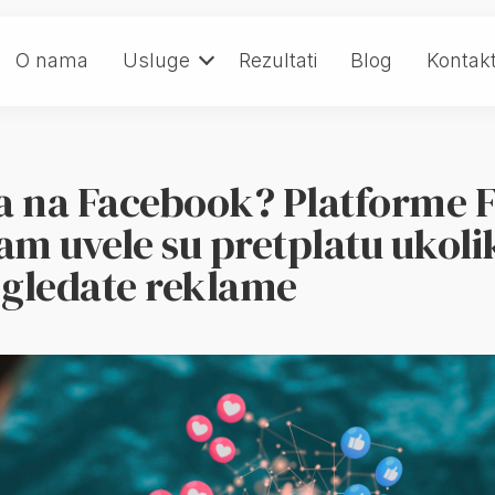
O nama
Usluge
Rezultati
Blog
Kontak
ta na Facebook? Platforme 
ram uvele su pretplatu ukoli
a gledate reklame