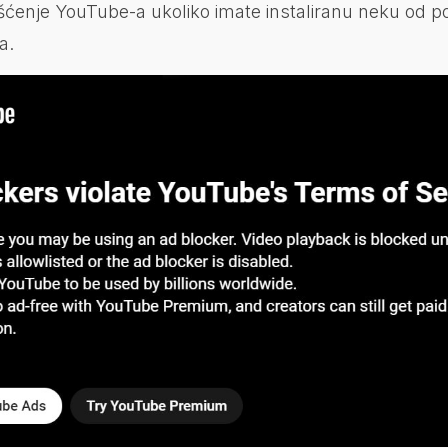
ćenje YouTube-a ukoliko imate instaliranu neku od po
a.